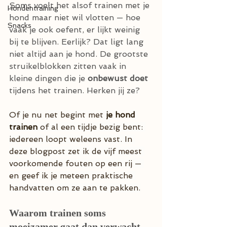
Soms voelt het alsof trainen met je 
Hondentraining
hond maar niet wil vlotten — hoe 
Snacks
vaak je ook oefent, er lijkt weinig 
bij te blijven. Eerlijk? Dat ligt lang 
niet altijd aan je hond. De grootste 
struikelblokken zitten vaak in 
kleine dingen die je 
onbewust doet 
tijdens het trainen. Herken jij ze?
Of je nu net begint met 
je hond 
trainen
 of al een tijdje bezig bent: 
iedereen loopt weleens vast. In 
deze blogpost zet ik de vijf meest 
voorkomende fouten op een rij — 
en geef ik je meteen praktische 
handvatten om ze aan te pakken.
Waarom trainen soms 
moeizamer gaat dan verwacht