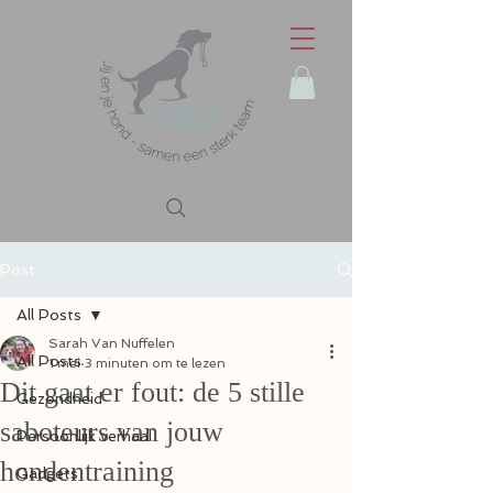
Post
All Posts
Sarah Van Nuffelen
All Posts
1 mei
3 minuten om te lezen
Dit gaat er fout: de 5 stille
Gezondheid
saboteurs van jouw
Persoonlijk verhaal
hondentraining
Gadgets